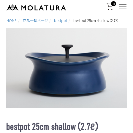
0
HOME
商品一覧ページ
bestpot
bestpot 25cm shallow（2.7ℓ）
bestpot 25cm shallow（2.7ℓ）