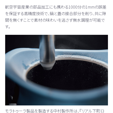
航空宇宙産業の部品加工にも携わる1000分の1mmの誤差
を保証する高精度技術で、鍋と蓋の接合部分を削り、共に隙
間を無くすことで素材の味わいを逃さず無水調理が可能で
す。
モラトゥーラ製品を製造する中村製作所は、『リアル下町ロ