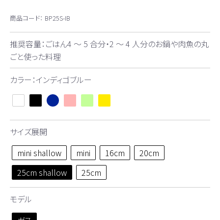
商品コード：
BP25S-IB
推奨容量：ごはん4 ～ 5 合分・2 ～ 4 人分のお鍋や肉魚の丸
ごと使った料理
カラー：インディゴブルー
サイズ展開
mini shallow
mini
16cm
20cm
25cm shallow
25cm
モデル
ガス