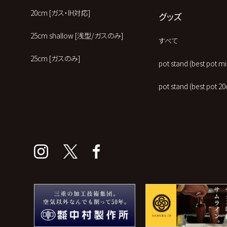
20cm [ガス・IH対応]
グッズ
25cm shallow [浅型/ガスのみ]
すべて
25cm [ガスのみ]
pot stand (best pot
pot stand (best po