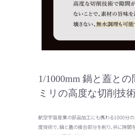
1/1000mm 鍋と蓋との
ミリの高度な切削技
航空宇宙産業の部品加工にも携わる1000分の
度技術で、鍋と蓋の接合部分を削り、共に隙間