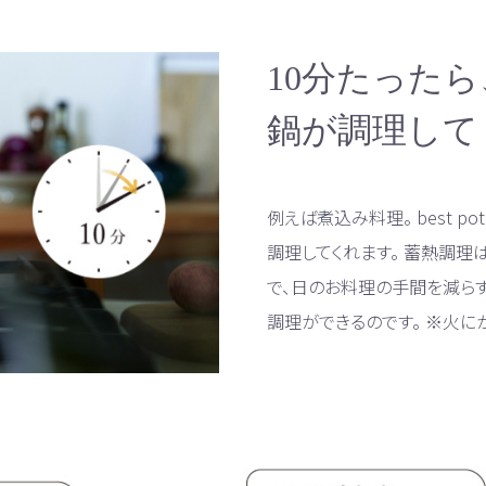
10分たった
鍋が調理して
例えば煮込み料理。 best 
調理してくれます。 蓄熱調理
で、日のお料理の手間を減ら
調理ができるのです。 ※火に