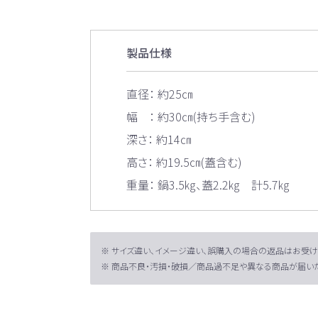
製品仕様
直径： 約25㎝
幅 ： 約30㎝(持ち手含む)
深さ： 約14㎝
高さ： 約19.5㎝(蓋含む)
重量： 鍋3.5㎏、蓋2.2㎏ 計5.7㎏
※ サイズ違い、イメージ違い、誤購入の場合の返品はお受け
※ 商品不良・汚損・破損／商品過不足や異なる商品が届いた