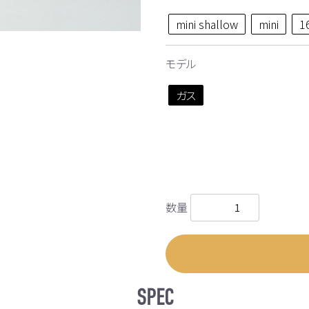
mini shallow
mini
1
モデル
ガス
数量
SPEC