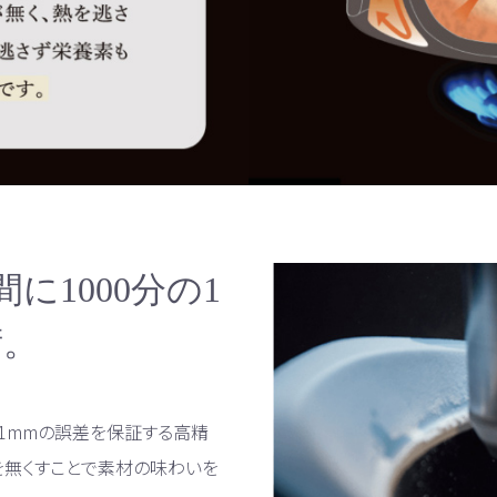
間に1000分の1
術。
1mmの誤差を保証する高精
を無くすことで素材の味わいを