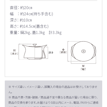
直径： 約20㎝
幅 ： 約24㎝(持ち手含む)
深さ： 約10㎝
高さ： 約14.5㎝(蓋含む)
重量： 鍋2㎏、蓋1.3㎏ 計3.3㎏
※ サイズ違い、イメージ違い、誤購入の場合の返品はお受けしておりませ
ん。
※ 商品不良・汚損・破損／商品過不足や異なる商品が届いた場合に限り、
商品の交換を承ります。お届けより 8日以内にメール、電話、FAXからご連絡