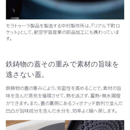
モラトゥーラ製品を製造する中村製作所は、『リアル下町ロ
ケット』として、航空宇宙産業の部品加工にも携わっていま
す。
鉄鋳物の蓋その重みで素材の旨味を
逃さない蓋。
鉄鋳物の蓋の重みにより、気密性を高めることで、素材の旨
味を含んだ蒸気を循環させて、熱を逃さず、蓄熱・無水調理
ができます。また、蓋の裏側にあるフィボナッチ数列で並んだ
凹凸が旨味成分を含んだ水分を、効率よく鍋へ戻します。