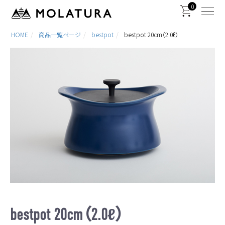
0
HOME
商品一覧ページ
bestpot
bestpot 20cm（2.0ℓ）
bestpot 20cm（2.0ℓ）