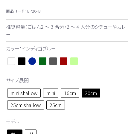
商品コード：
BP20-IB
推奨容量：ごはん2 ～ 3 合分・2 ～ 4 人分のシチューやカレ
ー
カラー：インディゴブルー
サイズ展開
mini shallow
mini
16cm
20cm
25cm shallow
25cm
モデル
ガス
IH