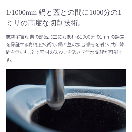
1/1000mm 鍋と蓋との間に1000分の1
ミリの高度な切削技術。
航空宇宙産業の部品加工にも携わる1000分の1mmの誤差
を保証する高精度技術で、鍋と蓋の接合部分を削り、共に隙
間を無くすことで素材の味わいを逃さず無水調理が可能で
す。