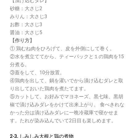
【漬け込むタレ】
砂糖：大さじ
2
みりん：大さじ
3
お酢：大さじ
3
醤油：大さじ
5
【作り方】
① 鶏むね肉をひろげて、皮を外側にして巻く。
②水を煮立ててから、ティーパックと１の鶏肉を
15
分煮る。
③蓋をして、
10
分放置。
④鶏肉を出して、鍋を濯いでから漬け込むダレと取
り出しておいた鶏肉を煮たてます。
⑤カットして、お好みでマヨネーズ、黒七味、黒胡
椒で漬け込みダレをかけて出来上がり。 食べきれな
かった分は漬け込みダレに一晩冷蔵庫で寝かせま
す。たれが染み込んでいて
2
日目も楽しめます。
2-3. しみしみ大根と鶏の煮物