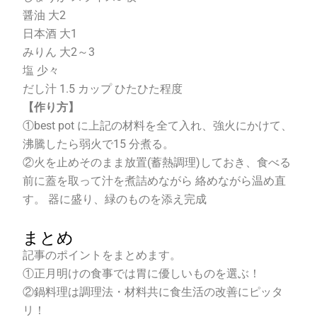
醤油 大
2
日本酒 大
1
みりん 大
2
～
3
塩 少々
だし汁
1.5
カップ ひたひた程度
【作り方】
①
best pot
に上記の材料を全て入れ、強火にかけて、
沸騰したら弱火で
15
分煮る。
②火を止めそのまま放置
(
蓄熱調理
)
しておき、食べる
前に蓋を取って汁を煮詰めながら 絡めながら温め直
す。 器に盛り、緑のものを添え完成
まとめ
記事のポイントをまとめます。
①正月明けの食事では胃に優しいものを選ぶ！
②鍋料理は調理法・材料共に食生活の改善にピッタ
リ！