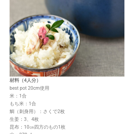
材料（
4
人分）
best pot 20cm
使用
米：
1
合
もち米：
1
合
鯛（刺身用）：さくで
2
枚
生姜：
3
、
4
枚
昆布：
10
㎝四方のもの
1
枚