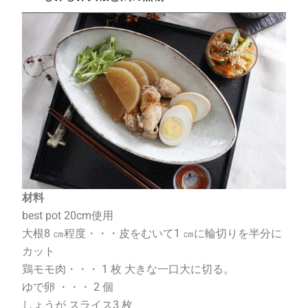
材料
best pot 20cm
使用
大根
8
㎝程度・・・皮をむいて
1
㎝に輪切りを半分に
カット
鶏モモ肉・・・
1
枚 大きな一口大に切る。
ゆで卵 ・・・
2
個
しょうが スライス
3
枚