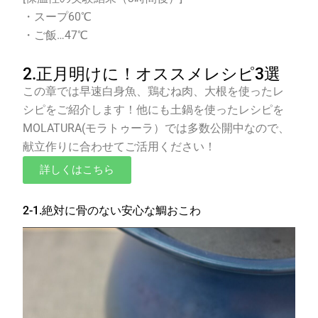
・スープ
60℃
・ご飯
…47℃
2.正月明けに！オススメレシピ3選
この章では早速白身魚、鶏むね肉、大根を使ったレ
シピをご紹介します！他にも土鍋を使ったレシピを
MOLATURA(
モラトゥーラ）では多数公開中なので、
献立作りに合わせてご活用ください！
詳しくはこちら
2-1.絶対に骨のない安心な鯛おこわ