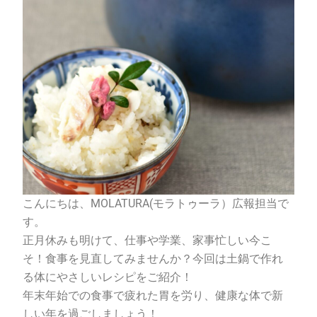
こんにちは、
MOLATURA(
モラトゥーラ）広報担当で
す。
正月休みも明けて、仕事や学業、家事忙しい今こ
そ！食事を見直してみませんか？今回は土鍋で作れ
る体にやさしいレシピをご紹介！
年末年始での食事で疲れた胃を労り、健康な体で新
しい年を過ごしましょう！