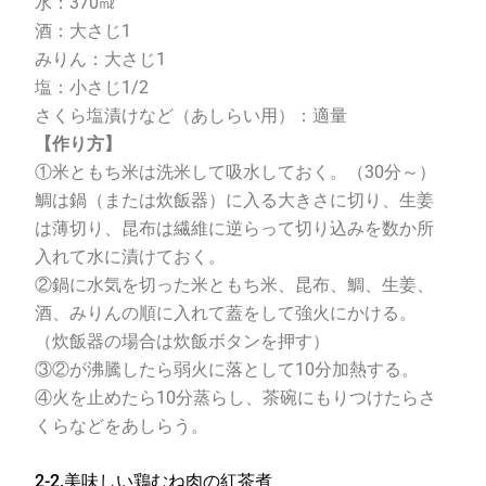
水：
370
㎖
酒：大さじ
1
みりん：大さじ
1
塩：小さじ
1/2
さくら塩漬けなど（あしらい用）：適量
【作り方】
①米ともち米は洗米して吸水しておく。（
30
分～）
鯛は鍋（または炊飯器）に入る大きさに切り、生姜
は薄切り、昆布は繊維に逆らって切り込みを数か所
入れて水に漬けておく。
②鍋に水気を切った米ともち米、昆布、鯛、生姜、
酒、みりんの順に入れて蓋をして強火にかける。
（炊飯器の場合は炊飯ボタンを押す）
③②が沸騰したら弱火に落として
10
分加熱する。
④火を止めたら
10
分蒸らし、茶碗にもりつけたらさ
くらなどをあしらう。
2-2.美味しい鶏むね肉の紅茶煮