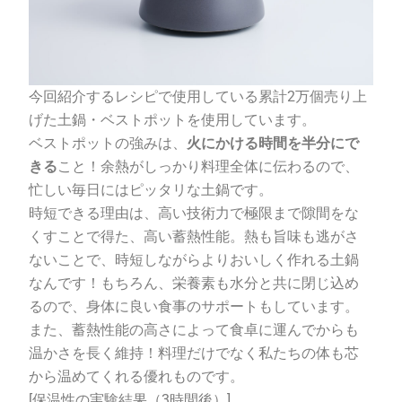
今回紹介するレシピで使用している累計
2
万個売り上
げた土鍋・ベストポットを使用しています。
ベストポットの強みは、
火にかける時間を半分にで
きる
こと！余熱がしっかり料理全体に伝わるので、
忙しい毎日にはピッタリな土鍋です。
時短できる理由は、高い技術力で極限まで隙間をな
くすことで得た、高い蓄熱性能。熱も旨味も逃がさ
ないことで、時短しながらよりおいしく作れる土鍋
なんです！もちろん、栄養素も水分と共に閉じ込め
るので、身体に良い食事のサポートもしています。
また、蓄熱性能の高さによって食卓に運んでからも
温かさを長く維持！料理だけでなく私たちの体も芯
から温めてくれる優れものです。
[
保温性の実験結果（
3
時間後）
]