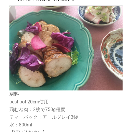
材料
best pot 20cm
使用
鶏むね肉：
2
枚で
750g
程度
ティーパック：アールグレイ
3
袋
水：
800ml