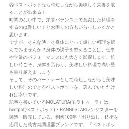
③ベストポットなら時短しながら美味しく栄養を取
ることが出来る！
時間のない中で、栄養バランスまで意識した料理を
するのは難しい！とお困りの方もいらっしゃるかと
思います。
ですが、そんな時こそ身体にとって優しい料理を選
んでみませんか？身体の調子を整えることは、仕事
や学業のパフォーマンスにも大きく影響します。忙
しい時こそ、身体を労わり、美味しい料理で高い壁
も乗り越えましょう！
そして、そのパートナーとして時短しながらも美味
しい料理のできるベストポットを、選んでいただけ
れば幸いです。
記事を書いている
MOLATURA(
モラトゥーラ）は、
bestpot(
ベストポット
)
・
RANGESTAR
レンジスターを
製造・販売している、創業
100
年「削り出し」技術を
応用した萬古焼調理器ブランドです。『ベストポッ