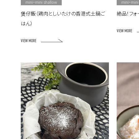
mini・mini shallow
mini・mini
煲仔飯（鶏⾁としいたけの⾹港式⼟鍋ご
絶品！フォ
はん）
VIEW MORE
VIEW MORE