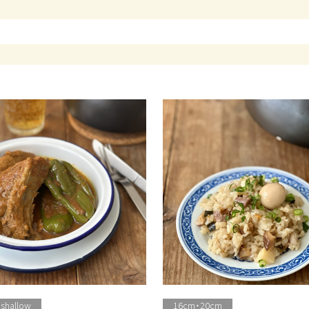
 shallow
16cm・20cm