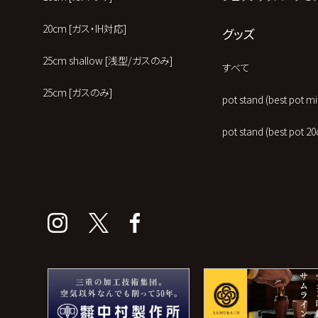
20cm [ガス・IH対応]
グッズ
25cm shallow [浅型/ガスのみ]
すべて
25cm [ガスのみ]
pot stand (best pot
pot stand (best po