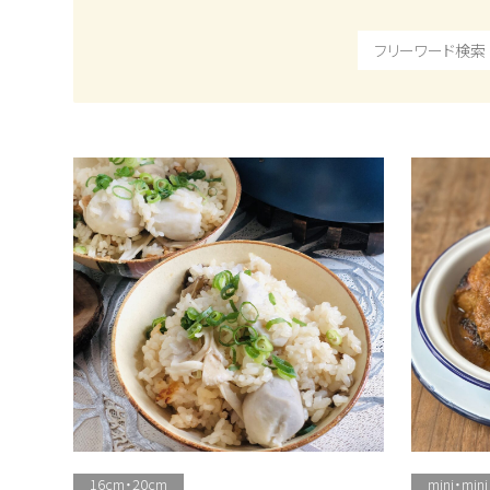
16cm・20cm
mini・mini