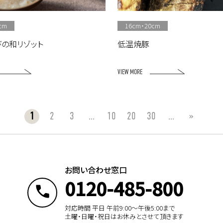
cm
16cm・20cm
びの和リゾット
低温焼豚
VIEW MORE
1
2
3
...
10
20
30
...
»
お問い合わせ窓口
0120-485-800
対応時間 平日 午前9:00〜午後5:00まで
土曜・日曜・祝日はお休みとさせて頂きます