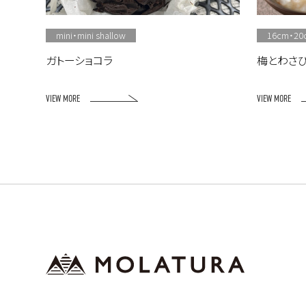
mini・mini shallow
16cm・20
ガトーショコラ
梅とわさ
VIEW MORE
VIEW MORE