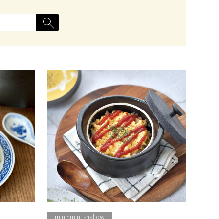
mini・mini shallow