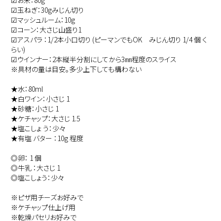
☑︎お米：80g
☑︎玉ねぎ：30gみじん切り
☑︎マッシュルーム：10g
☑︎コーン：大さじ山盛り1
☑︎アスパラ ：1/2本小口切り (ピーマンでもOK みじん切り 1/4 個 く
らい)
☑︎ウインナー：2本縦半分割にしてから3㎜程度のスライス
※具材の量は目安。多少上下しても構わない
★水：80ml
★白ワイン：小さじ 1
★砂糖：小さじ 1
★ケチャップ：大さじ 1.5
★塩こしょ う：少々
★有塩 バター ：10g 程度
◎卵： 1 個
◎牛乳 ：大さじ 1
◎塩こしょう：少々
※ピザ用チーズお好みで
※ケチャップ仕上げ用
※乾燥パセリお好みで