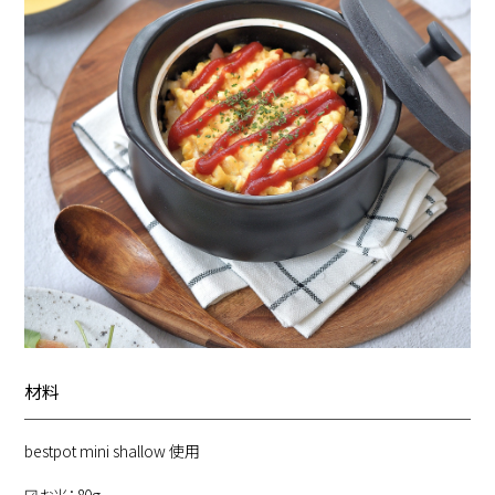
材料
bestpot mini shallow 使用