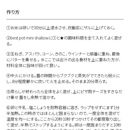
作り方
①
お米は研いで30分以上浸水させ、炊飯前にザルに上げておく。
②
best pot mini shallowに①と★の調味料類を全て入れてよく混ぜ
る。
③
玉ねぎ、 アスパラ、コーン、きのこ、ウインナーと順番に重ね、最後
にバターを乗せる 。 ※ここでは出汁の出る食材を上に重ねた方が、
材料全体に旨味が回って良い 。
④
中火にかける。蓋の隙間からブクブクと蒸気がでてきたら弱火に
し、8分程度静かに炊いて火を止める。そのまま20分蒸らす。
⑤
蒸らしが終わったら全体をよく混ぜ、上にピザ用チーズをすきなだ
け乗せ 蓋をし余熱で溶かす。
⑥
卵と牛乳 、塩こしょうを耐熱容器に溶き、 ラップをせずにまず1分
半加熱。この時点ではほとんど固まらない ので、一度全体を混ぜて
温度を均一にする。ここから20秒10秒ずつかけてその都度取り出し
て混ぜ、半熟でストップするようにする。卵は一度固まりだすと10秒