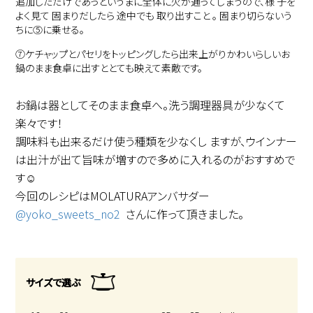
追加しただけであっというまに全体に火が通ってしまうので、様 子を
よく見て 固まりだしたら 途中でも 取り出すこと 。 固まり切らないう
ちに⑤に乗せる。
⑦
ケチャップとパセリをトッピングしたら出来上がりかわいらしいお
鍋のまま食卓に出すととても映えて素敵です。
お鍋は器としてそのまま食卓へ。洗う調理器具が少なくて
楽々です！
調味料も出来るだけ使う種類を少なくし ますが、ウインナー
は出汁が出て旨味が増すので多めに入れるのがおすすめで
す☺️
今回のレシピはMOLATURAアンバサダー
@yoko_sweets_no2
さんに作って頂きました。
サイズで選ぶ