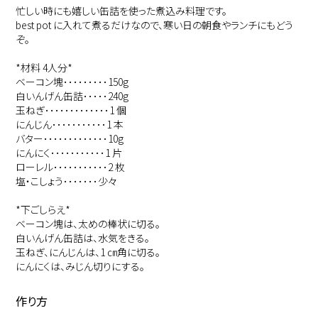
忙しい時にも嬉しい缶詰を使った煮込み料理です。
best pot に入れて煮るだけなので、寒い日の朝食やランチにもどう
ぞ。
*材料 4人分*
ベーコン塊･････････150g
白いんげん缶詰･････240g
玉ねぎ･････････････1 個
にんじん･･･････････1 本
バター･････････････10g
にんにく･･･････････1 片
ローレル･･･････････2 枚
塩・こしょう･･･････少々
*下ごしらえ*
ベーコン塊は、太めの棒状に切る。
白いんげん缶詰は、水気をきる。
玉ねぎ、にんじんは、1 ㎝角に切る。
にんにくは、みじん切りにする。
作り方