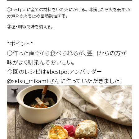
①
best potに全ての材料をいれ火にかける。 沸騰したら火を弱め、5
分煮たら火を止め蓄熱調理する。
②
塩・胡椒で味を調える。
*ポイント*
〇作った直ぐから食べられるが、翌日からの方が
味がよく馴染んでおいしい。
今回のレシピは#bestpotアンバサダー
@setsu_mikami さんに作っていただきました！