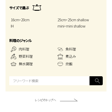
サイズで選ぶ
16cm・20cm
25cm・25cm shallow
IH
mini・mini shallow
料理のジャンル
肉料理
魚料理
野菜料理
煮込み
無水調理
炊飯
レシピのトップへ