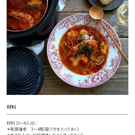
材料
材料（3～4人分）：
＊有頭海老 3〜4尾(背ワタをとっておく)