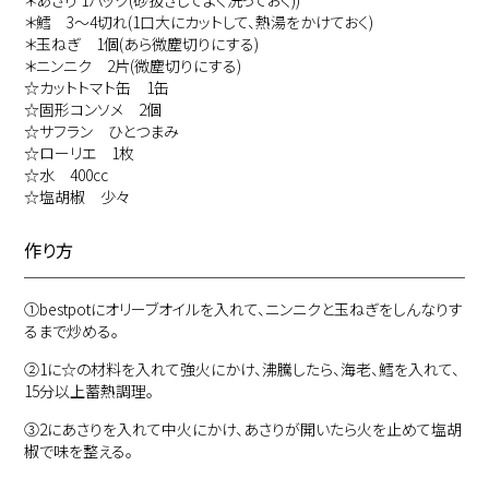
＊あさり 1パック(砂抜きしてよく洗っておく))
＊鱈 3〜4切れ(1口大にカットして、熱湯をかけておく)
＊玉ねぎ 1個(あら微塵切りにする)
＊ニンニク 2片(微塵切りにする)
☆カットトマト缶 1缶
☆固形コンソメ 2個
☆サフラン ひとつまみ
☆ローリエ 1枚
☆水 400cc
☆塩胡椒 少々
作り方
①
bestpotにオリーブオイルを入れて、ニンニクと玉ねぎをしんなりす
るまで炒める。
②
1に☆の材料を入れて強火にかけ、沸騰したら、海老、鱈を入れて、
15分以上蓄熱調理。
③
2にあさりを入れて中火にかけ、あさりが開いたら火を止めて塩胡
椒で味を整える。