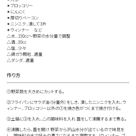
✴︎ブロッコリー
✴︎にんにく
✴︎厚切りベーコン
✴︎ニンニク...潰して3片
✴︎ウィンナー など
△水...150cc〜野菜の水分量で調整
△酒...30cc
△塩...少々
△鶏ガラ顆粒...適量
△ダシダ...適量
作り方
①
野菜類を大きめにカットする。
②
フライパンにサラダ油（分量外）をしき、 潰したニンニクを入れ、ウ
ィンナー、ブロッコリー以外の①を焼き色がつくまで焼き付ける。
③
土鍋に②を入れ、△の調味料を入れ 蓋をして沸騰するまで煮る。
④
沸騰したら、蓋を開け 野菜から沢山水分が出ているので味見を
し、 調味料や水で好みの濃さになるまで 調整する。（ウィンナー、ブ