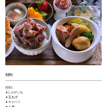
材料
材料：
✴︎じゃがいも
✴︎玉ねぎ
✴︎キャベツ
✴︎人参