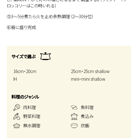
ロッコリーはこの時いれる）
⑤
3〜5分煮たら火を止め余熱調理（2〜30分位）
⑥
器に盛り完成
サイズで選ぶ
16cm・20cm
25cm・25cm shallow
IH
mini・mini shallow
料理のジャンル
肉料理
魚料理
野菜料理
煮込み
無水調理
炊飯