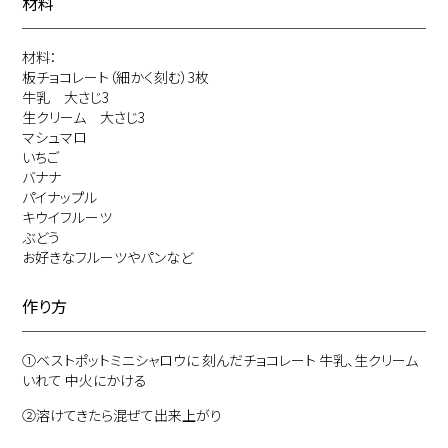
材料
材料：
板チョコレート（細かく刻む）3枚
牛乳 大さじ3
生クリーム 大さじ3
マシュマロ
いちご
バナナ
パイナップル
キウイフルーツ
ぶどう
お好きなフルーツやパンなど
作り方
①
ベストポットミニシャロウに 刻んだチョコレート 牛乳、生クリーム
いれて 中火にかける
②
溶けてきたら混ぜて出来上がり