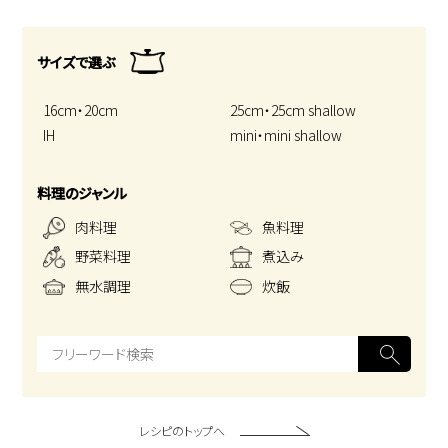
サイズで選ぶ
16cm・20cm
25cm・25cm shallow
IH
mini・mini shallow
料理のジャンル
肉料理
魚料理
野菜料理
煮込み
無水調理
炊飯
レシピのトップへ