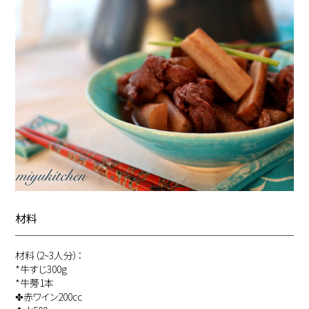
材料
材料（2~3人分）：
*牛すじ300g
*牛蒡1本
✤赤ワイン200cc