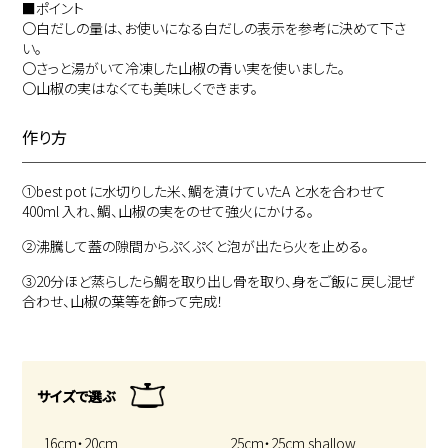
■ポイント
〇白だしの量は、お使いになる白だしの表示を参考に決めて下さ
い。
〇さっと湯がいて冷凍した山椒の青い実を使いました。
〇山椒の実はなくても美味しくできます。
作り方
①
best pot に水切りした米、鯛を漬けていたA と水を合わせて
400ml 入れ、鯛、山椒の実をのせて強火にかける。
②
沸騰して蓋の隙間からぷくぷくと泡が出たら火を止める。
③
20分ほど蒸らしたら鯛を取り出し骨を取り、身をご飯に 戻し混ぜ
合わせ、山椒の葉等を飾って完成！
サイズで選ぶ
16cm・20cm
25cm・25cm shallow