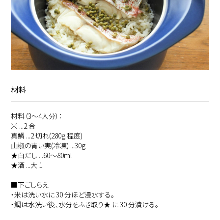
材料
材料（3～4人分）：
米 ...2 合
真鯛 ...2 切れ(280g 程度)
山椒の青い実(冷凍) ...30g
★白だし ...60〜80ml
★酒 ...大 1
■下ごしらえ
・米は洗い水に 30 分ほど浸水する。
・鯛は水洗い後、水分をふき取り★ に 30 分漬ける。