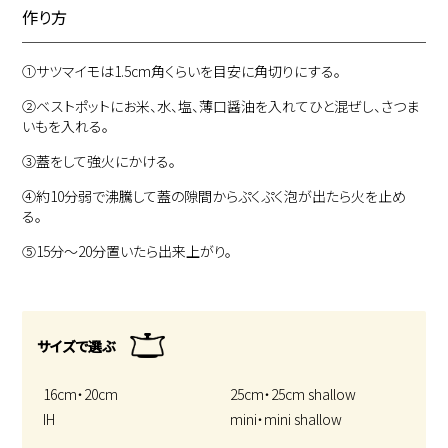
作り方
①
サツマイモは1.5cm角くらいを目安に角切りにする。
②
ベストポットにお米、水、塩、薄口醤油を入れてひと混ぜし、さつま
いもを入れる。
③
蓋をして強火にかける。
④
約10分弱で沸騰して蓋の隙間からぷくぷく泡が出たら火を止め
る。
⑤
15分～20分置いたら出来上がり。
サイズで選ぶ
16cm・20cm
25cm・25cm shallow
IH
mini・mini shallow