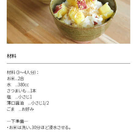
材料
材料（3～4人分）：
お米...2合
水 ...380cc
さつまいも ...1本
塩 ...小さじ1
薄口醤油 ...小さじ1/2
ごま ...お好み
―下準備―
・お米は洗い、30分ほど浸水させる。