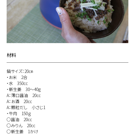
材料
鍋サイズ：20㎝
・お米 2合
・水 350cc
・新生姜 30～40g
A：薄口醤油 20㏄
A：お酒 20㏄
A：顆粒だし 小さじ1
・牛肉 150ｇ
○醤油 20㏄
○みりん 20㏄
○新生姜 1かけ