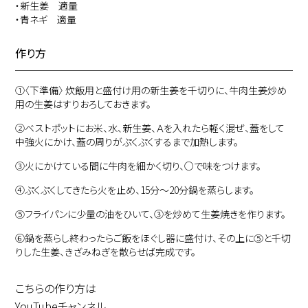
・新生姜 適量
・青ネギ 適量
作り方
①
〈下準備〉 炊飯用と盛付け用の新生姜を千切りに、牛肉生姜炒め
用の生姜はすりおろしておきます。
②
ベストポットにお米、水、新生姜、Ａを入れたら軽く混ぜ、蓋をして
中強火にかけ、蓋の周りがぷくぷくするまで加熱します。
③
火にかけている間に牛肉を細かく切り、○で味をつけます。
④
ぷくぷくしてきたら火を止め、15分～20分鍋を蒸らします。
⑤
フライパンに少量の油をひいて、③を炒めて生姜焼きを作ります。
⑥
鍋を蒸らし終わったらご飯をほぐし器に盛付け、その上に⑤と千切
りした生姜、きざみねぎを散らせば完成です。
こちらの作り方は
YouTubeチャンネル