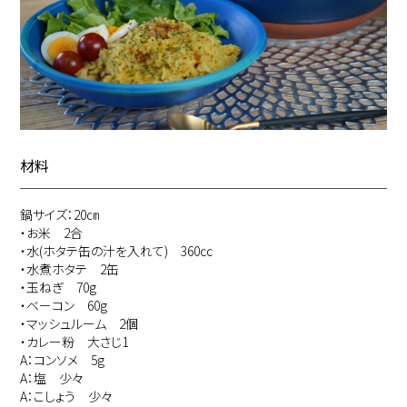
材料
鍋サイズ：20㎝
・お米 2合
・水(ホタテ缶の汁を入れて) 360㏄
・水煮ホタテ 2缶
・玉ねぎ 70g
・ベーコン 60g
・マッシュルーム 2個
・カレー粉 大さじ1
A：コンソメ 5g
A：塩 少々
A：こしょう 少々