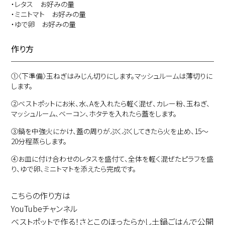
・レタス お好みの量
・ミニトマト お好みの量
・ゆで卵 お好みの量
作り方
①
〈下準備〉玉ねぎはみじん切りにします。マッシュルームは薄切りに
します。
②
ベストポットにお米、水、Aを入れたら軽く混ぜ、カレー粉、玉ねぎ、
マッシュルーム、ベーコン、ホタテを入れたら蓋をします。
③
鍋を中強火にかけ、蓋の周りがぷくぷくしてきたら火を止め、15～
20分程蒸らします。
④
お皿に付け合わせのレタスを盛付て、全体を軽く混ぜたピラフを盛
り、ゆで卵、ミニトマトを添えたら完成です。
こちらの作り方は
YouTubeチャンネル
ベストポットで作る！さとこのほったらかし土鍋ごはんで公開