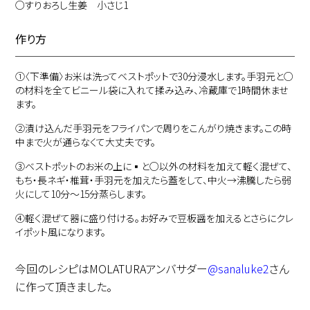
○すりおろし生姜 小さじ1
作り方
①
〈下準備〉お米は洗ってベストポットで30分浸水します。手羽元と○
の材料を全てビニール袋に入れて揉み込み、冷蔵庫で1時間休ませ
ます。
②
漬け込んだ手羽元をフライパンで周りをこんがり焼きます。この時
中まで火が通らなくて大丈夫です。
③
ベストポットのお米の上に▪と○以外の材料を加えて軽く混ぜて、
もち・長ネギ・椎茸・手羽元を加えたら蓋をして、中火→沸騰したら弱
火にして10分～15分蒸らします。
④
軽く混ぜて器に盛り付ける。お好みで豆板醤を加えるとさらにクレ
イポット風になります。
今回のレシピはMOLATURAアンバサダー
@sanaluke2
さん
に作って頂きました。