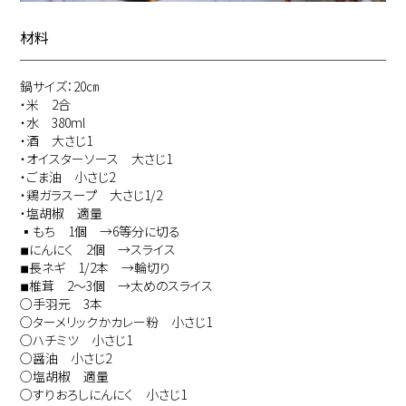
材料
鍋サイズ：20㎝
・米 2合
・水 380ml
・酒 大さじ1
・オイスターソース 大さじ1
・ごま油 小さじ2
・鶏ガラスープ 大さじ1/2
・塩胡椒 適量
▪もち 1個 →6等分に切る
◾︎にんにく 2個 →スライス
◾︎長ネギ 1/2本 →輪切り
◾︎椎茸 2〜3個 →太めのスライス
○手羽元 3本
○ターメリックかカレー粉 小さじ1
○ハチミツ 小さじ1
○醤油 小さじ2
○塩胡椒 適量
○すりおろしにんにく 小さじ1