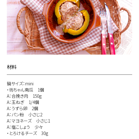
材料
鍋サイズ：mini
・坊ちゃん南瓜 1個
A：合挽き肉 150g
A：玉ねぎ 1/4個
A：うずら卵 2個
A：パン粉 小さじ2
A：マヨネーズ 小さじ1
A：塩こしょう 少々
・とろけるチーズ 30g