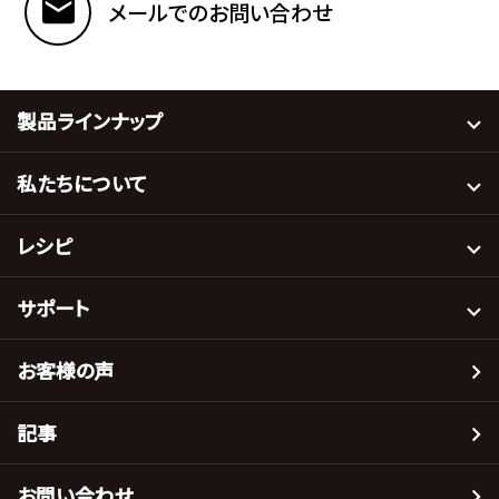
メールでのお問い合わせ
製品ラインナップ
私たちについて
レシピ
サポート
お客様の声
記事
お問い合わせ