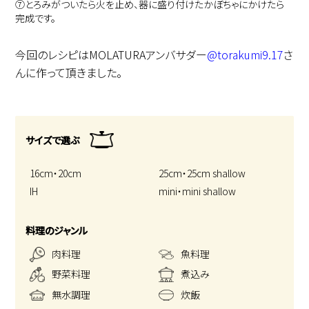
⑦
とろみがついたら火を止め、器に盛り付けたかぼちゃにかけたら
完成です。
今回のレシピはMOLATURAアンバサダー
@torakumi9.17
さ
んに作って頂きました。
サイズで選ぶ
16cm・20cm
25cm・25cm shallow
IH
mini・mini shallow
料理のジャンル
肉料理
魚料理
野菜料理
煮込み
無水調理
炊飯