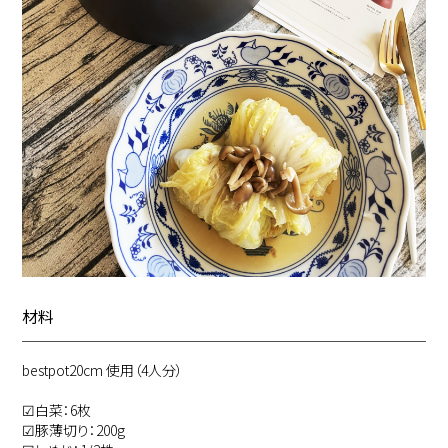
材料
bestpot20cm 使用（4人分）
☑︎白菜：6枚
☑︎豚薄切り：200g