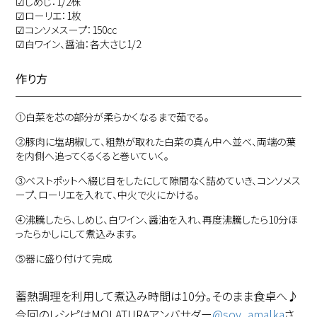
☑︎しめじ：1/2株
☑︎ローリエ：1枚
☑︎コンソメスープ：150cc
☑︎白ワイン、醤油：各大さじ1/2
作り方
①
白菜を芯の部分が柔らかくなるまで茹でる。
②
豚肉に塩胡椒して、粗熱が取れた白菜の真ん中へ並べ、両端の葉
を内側へ追ってくるくると巻いていく。
③
ベストポットへ綴じ目をしたにして隙間なく詰めていき、コンソメス
ープ、ローリエを入れて、中火で火にかける。
④
沸騰したら、しめじ、白ワイン、醤油を入れ、再度沸騰したら10分ほ
ったらかしにして煮込みます。
⑤
器に盛り付けて完成
蓄熱調理を利用して煮込み時間は10分。そのまま食卓へ♪
今回のレシピはMOLATURAアンバサダー
@soy_amalka
さ