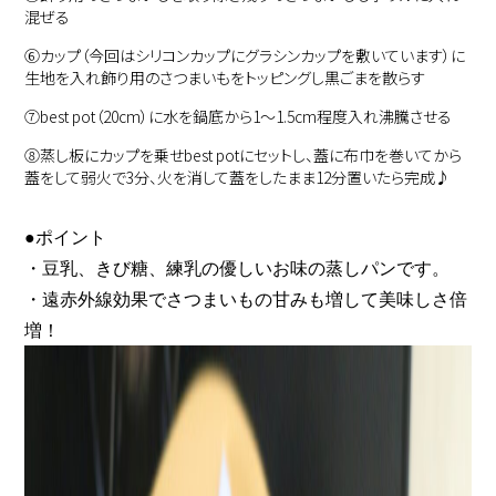
混ぜる
⑥
カップ（今回はシリコンカップにグラシンカップを敷いています）に
生地を入れ飾り用のさつまいもをトッピングし黒ごまを散らす
⑦
best pot（20cm）に水を鍋底から1～1.5cm程度入れ沸騰させる
⑧
蒸し板にカップを乗せbest potにセットし、蓋に布巾を巻いてから
蓋をして弱火で3分、火を消して蓋をしたまま12分置いたら完成♪
●ポイント
・豆乳、きび糖、練乳の優しいお味の蒸しパンです。
・遠赤外線効果でさつまいもの甘みも増して美味しさ倍
増！