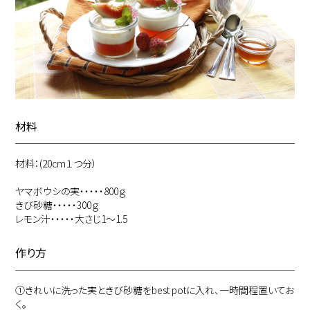
材料
材料：(20cm１つ分）
ヤマボウシの実・・・・・800ｇ
きび砂糖・・・・・300ｇ
レモン汁・・・・・大さじ1～1.5
作り方
①
きれいに洗った実ときび砂糖をbest potに入れ、一時間程置いてお
く。