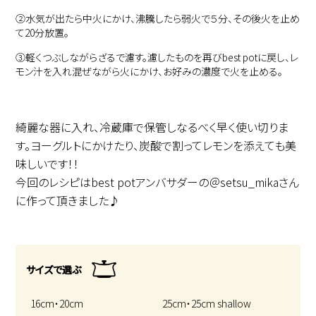
②
水気が出たら中火にかけ、沸騰したら弱火で５分、その後火を止め
て20分放置。
③
軽くつぶしながらざるで濾す。濾したものを再びbest potに戻し、レ
モン汁を入れ混ぜながら火にかけ、お好みの濃度で火を止める。
綺麗な器に入れ、冷蔵庫で保管しなるべく早く使い切りま
す。ヨーグルトにかけたり、炭酸で割ってレモンを添えても美
味しいです！！
今回のレシピはbest potアンバサダーの＠setsu_mikaさん
に作って頂きました♪
サイズで選ぶ
16cm・20cm
25cm・25cm shallow