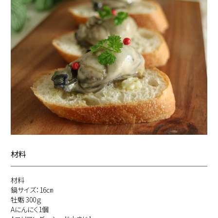
材料
材料
鍋サイズ：16㎝
牡蛎 300ｇ
Aにんにく1個