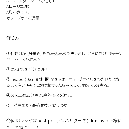
Aコリアンダーシード小さじ1
Aローリエ2枚
A塩小さじ1/2
オリーブオイル適量
作り方
①
牡蛎は塩（分量外）をもみ込み水で洗い流し、ざるにあげ、キッチン
ペーパーで水気を切
②
にんにくを半分に切る。
③
best pot(16cm)に牡蛎とAを入れ、オリーブオイルをひたひたにな
るまで注ぎ、中火にかけ煮立ったら蓋をして、弱火で5分煮る。
④
火を止め20分置き、余熱で火を通す。
⑤
４が冷めたら保存便などにうつす。
今回のレシピはbest pot アンバサダーの@lumias.pan様に
作って頂きました！