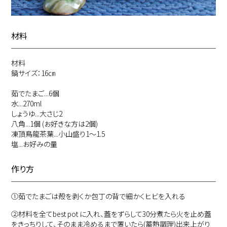
材料
材料
鍋サイズ：16㎝
茹でたまご...6個
水...270ml
しょうゆ...大さじ2
八角...1個 (お好きな方は2個)
凍頂鳥龍茶葉...小山盛り1〜1.5
塩...お好みの量
作り方
①
茹でたまごは殻を剥くか包丁の背で細かくヒビを入れる
②
材料を全てbest pot に入れ、蓋をずらして30分煮たら火を止め蓋
をきっちりして、そのまま冷めるまで置いたら(蓄熱調理)出来上がり