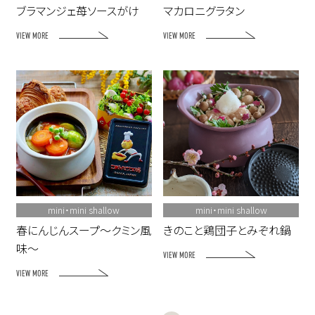
ブラマンジェ苺ソースがけ
マカロニグラタン
VIEW MORE
VIEW MORE
mini・mini shallow
mini・mini shallow
春にんじんスープ～クミン風
きのこと鶏団子とみぞれ鍋
味～
VIEW MORE
VIEW MORE