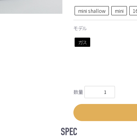
mini shallow
mini
1
モデル
ガス
数量
SPEC