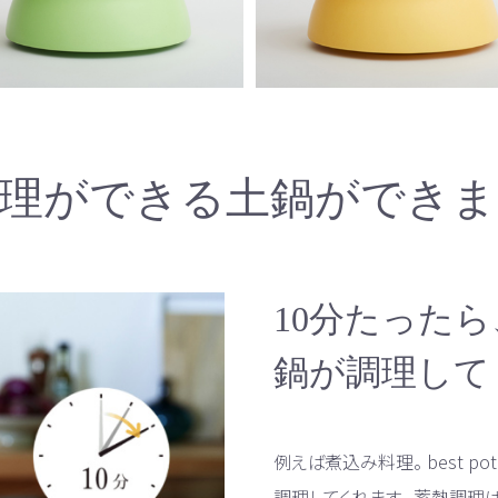
調理ができる土鍋ができま
10分たった
鍋が調理して
例えば煮込み料理。 best 
調理してくれます。 蓄熱調理