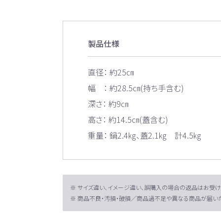
製品仕様
直径： 約25㎝
幅 ： 約28.5㎝(持ち手含む)
深さ： 約9㎝
高さ： 約14.5㎝(蓋含む)
重量： 鍋2.4㎏、蓋2.1㎏ 計4.5㎏
※ サイズ違い、イメージ違い、誤購入の場合の返品はお受け
※ 商品不良・汚損・破損／商品過不足や異なる商品が届いた