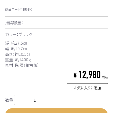
商品コード：
BR-BK
推奨容量：
カラー：ブラック
縦：約27.5㎝
幅：約19.7㎝
高さ：約10.5㎝
重量：約1400ｇ
素材：陶器（萬古焼）
12,980
¥
税込
お気に入りに追加
数量