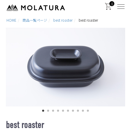
0
HOME
商品一覧ページ
best roaster
best roaster
best roaster