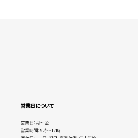
営業日について
営業日：月～金
営業時間：9時～17時
定休日：土・日・祝日・夏季休暇・年末年始