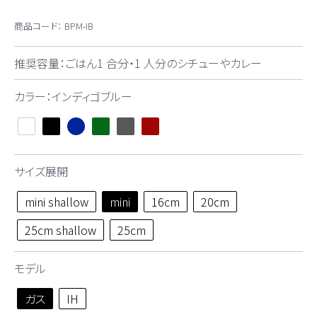
商品コード：
BPM-IB
推奨容量：ごはん1 合分・1 人分のシチューやカレー
カラー：インディゴブルー
サイズ展開
mini shallow
mini
16cm
20cm
25cm shallow
25cm
モデル
ガス
IH