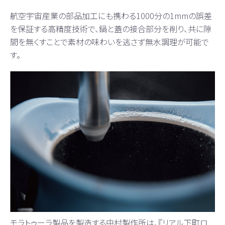
航空宇宙産業の部品加工にも携わる1000分の1mmの誤差
を保証する高精度技術で、鍋と蓋の接合部分を削り、共に隙
間を無くすことで素材の味わいを逃さず無水調理が可能で
す。
モラトゥーラ製品を製造する中村製作所は、『リアル下町ロ