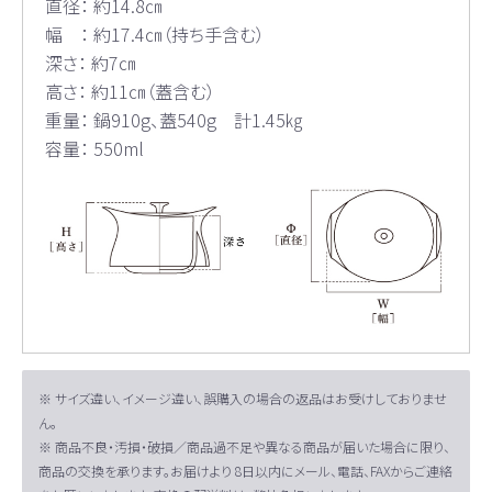
直径： 約14.8㎝
幅 ： 約17.4㎝（持ち手含む）
深さ： 約7㎝
高さ： 約11㎝（蓋含む）
重量： 鍋910g、蓋540g 計1.45㎏
容量： 550ml
※ サイズ違い、イメージ違い、誤購入の場合の返品はお受けしておりませ
ん。
※ 商品不良・汚損・破損／商品過不足や異なる商品が届いた場合に限り、
商品の交換を承ります。お届けより 8日以内にメール、電話、FAXからご連絡