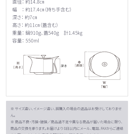
直径： 約14.8㎝
幅 ： 約17.4㎝（持ち手含む）
深さ： 約7㎝
高さ： 約11㎝（蓋含む）
重量： 鍋910g、蓋540g 計1.45㎏
容量： 550ml
※ サイズ違い、イメージ違い、誤購入の場合の返品はお受けしておりませ
ん。
※ 商品不良・汚損・破損／商品過不足や異なる商品が届いた場合に限り、
商品の交換を承ります。お届けより 8日以内にメール、電話、FAXからご連絡