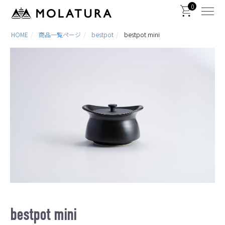
0
HOME
商品一覧ページ
bestpot
bestpot mini
bestpot mini