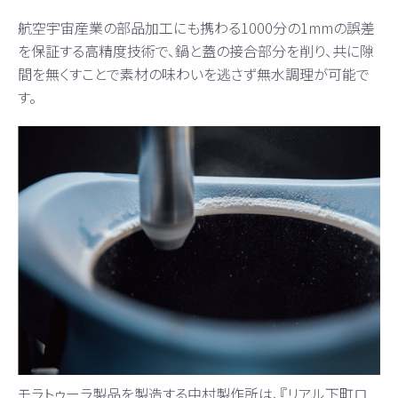
航空宇宙産業の部品加工にも携わる1000分の1mmの誤差
を保証する高精度技術で、鍋と蓋の接合部分を削り、共に隙
間を無くすことで素材の味わいを逃さず無水調理が可能で
す。
モラトゥーラ製品を製造する中村製作所は、『リアル下町ロ