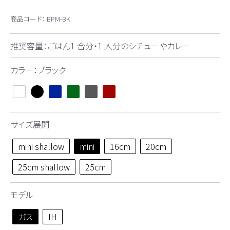
商品コード：
BPM-BK
推奨容量：ごはん1 合分・1 人分のシチューやカレー
カラー：ブラック
サイズ展開
mini shallow
mini
16cm
20cm
25cm shallow
25cm
モデル
ガス
IH