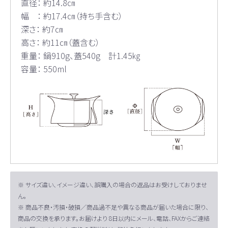
直径： 約14.8㎝
幅 ： 約17.4㎝（持ち手含む）
深さ： 約7㎝
高さ： 約11㎝（蓋含む）
重量： 鍋910g、蓋540g 計1.45㎏
容量： 550ml
※ サイズ違い、イメージ違い、誤購入の場合の返品はお受けしておりませ
ん。
※ 商品不良・汚損・破損／商品過不足や異なる商品が届いた場合に限り、
商品の交換を承ります。お届けより 8日以内にメール、電話、FAXからご連絡