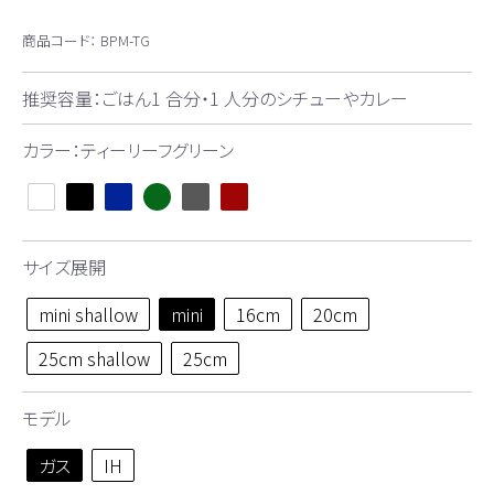
商品コード：
BPM-TG
推奨容量：ごはん1 合分・1 人分のシチューやカレー
カラー：ティーリーフグリーン
サイズ展開
mini shallow
mini
16cm
20cm
25cm shallow
25cm
モデル
ガス
IH