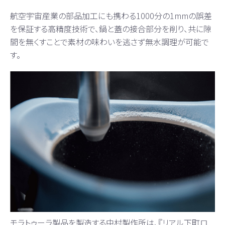
航空宇宙産業の部品加工にも携わる1000分の1mmの誤差
を保証する高精度技術で、鍋と蓋の接合部分を削り、共に隙
間を無くすことで素材の味わいを逃さず無水調理が可能で
す。
モラトゥーラ製品を製造する中村製作所は、『リアル下町ロ