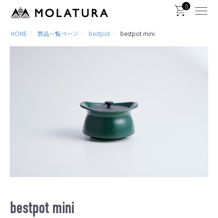
0
HOME
商品一覧ページ
bestpot
bestpot mini
bestpot mini