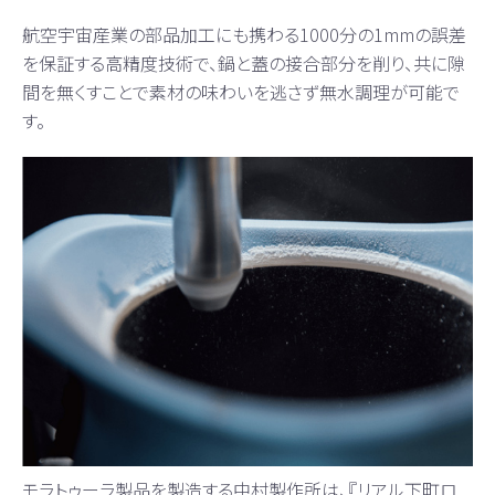
航空宇宙産業の部品加工にも携わる1000分の1mmの誤差
を保証する高精度技術で、鍋と蓋の接合部分を削り、共に隙
間を無くすことで素材の味わいを逃さず無水調理が可能で
す。
モラトゥーラ製品を製造する中村製作所は、『リアル下町ロ