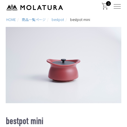
0
HOME
商品一覧ページ
bestpot
bestpot mini
bestpot mini