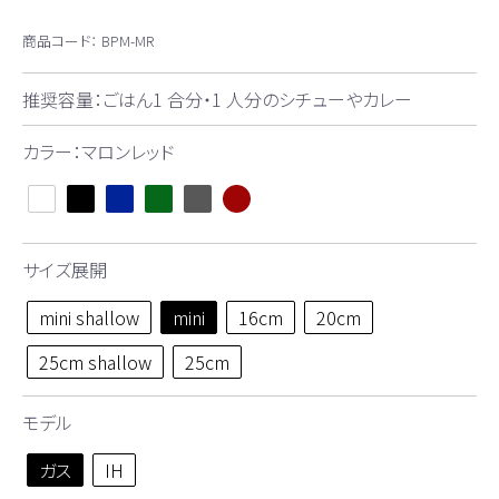
商品コード：
BPM-MR
推奨容量：ごはん1 合分・1 人分のシチューやカレー
カラー：マロンレッド
サイズ展開
mini shallow
mini
16cm
20cm
25cm shallow
25cm
モデル
ガス
IH