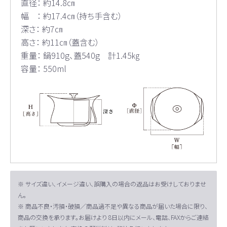
直径： 約14.8㎝
幅 ： 約17.4㎝（持ち手含む）
深さ： 約7㎝
高さ： 約11㎝（蓋含む）
重量： 鍋910g、蓋540g 計1.45㎏
容量： 550ml
※ サイズ違い、イメージ違い、誤購入の場合の返品はお受けしておりませ
ん。
※ 商品不良・汚損・破損／商品過不足や異なる商品が届いた場合に限り、
商品の交換を承ります。お届けより 8日以内にメール、電話、FAXからご連絡