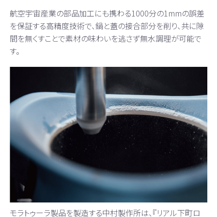
航空宇宙産業の部品加工にも携わる1000分の1mmの誤差
を保証する高精度技術で、鍋と蓋の接合部分を削り、共に隙
間を無くすことで素材の味わいを逃さず無水調理が可能で
す。
モラトゥーラ製品を製造する中村製作所は、『リアル下町ロ