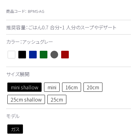
商品コード：
BPMS-AG
推奨容量：ごはん0.7 合分・1 人分のスープやデザート
カラー：アッシュグレー
サイズ展開
mini shallow
mini
16cm
20cm
25cm shallow
25cm
モデル
ガス