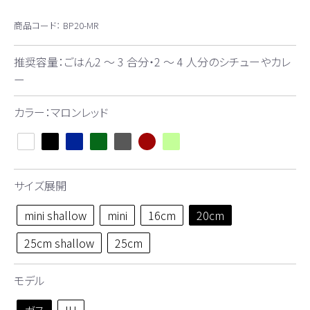
商品コード：
BP20-MR
推奨容量：ごはん2 ～ 3 合分・2 ～ 4 人分のシチューやカレ
ー
カラー：マロンレッド
サイズ展開
mini shallow
mini
16cm
20cm
25cm shallow
25cm
モデル
ガス
IH