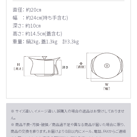
直径： 約20㎝
幅 ： 約24㎝(持ち手含む)
深さ： 約10㎝
高さ： 約14.5㎝(蓋含む)
重量： 鍋2㎏、蓋1.3㎏ 計3.3㎏
※ サイズ違い、イメージ違い、誤購入の場合の返品はお受けしておりませ
ん。
※ 商品不良・汚損・破損／商品過不足や異なる商品が届いた場合に限り、
商品の交換を承ります。お届けより 8日以内にメール、電話、FAXからご連絡