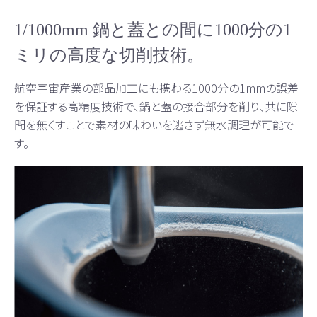
1/1000mm 鍋と蓋との間に1000分の1
ミリの高度な切削技術。
航空宇宙産業の部品加工にも携わる1000分の1mmの誤差
を保証する高精度技術で、鍋と蓋の接合部分を削り、共に隙
間を無くすことで素材の味わいを逃さず無水調理が可能で
す。