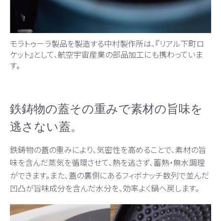
モラトゥーラ製品を製造する中村製作所は、『リアル下町ロ
ケット』として、航空宇宙産業の部品加工にも携わっていま
す。
鉄鋳物の蓋その重みで素材の旨味を
逃さない蓋。
鉄鋳物の蓋の重みにより、気密性を高めることで、素材の旨
味を含んだ蒸気を循環させて、熱を逃さず、蓄熱・無水調理
ができます。また、蓋の裏側にあるフィボナッチ数列で並んだ
凹凸が旨味成分を含んだ水分を、効率よく鍋へ戻します。