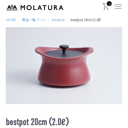
0
HOME
商品一覧ページ
bestpot
bestpot 20cm（2.0ℓ）
bestpot 20cm（2.0ℓ）