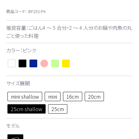
商品コード：
BP25S-PK
推奨容量：ごはん4 ～ 5 合分・2 ～ 4 人分のお鍋や肉魚の丸
ごと使った料理
カラー：ピンク
サイズ展開
mini shallow
mini
16cm
20cm
25cm shallow
25cm
モデル
ガス