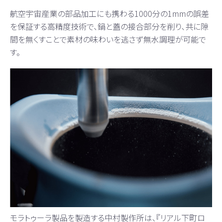
航空宇宙産業の部品加工にも携わる1000分の1mmの誤差
を保証する高精度技術で、鍋と蓋の接合部分を削り、共に隙
間を無くすことで素材の味わいを逃さず無水調理が可能で
す。
モラトゥーラ製品を製造する中村製作所は、『リアル下町ロ