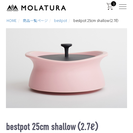
0
HOME
商品一覧ページ
bestpot
bestpot 25cm shallow（2.7ℓ）
bestpot 25cm shallow（2.7ℓ）