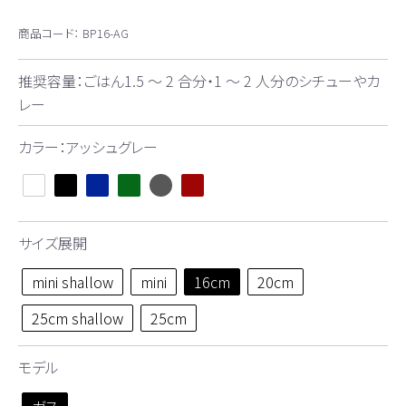
商品コード：
BP16-AG
推奨容量：ごはん1.5 ～ 2 合分・1 ～ 2 人分のシチューやカ
レー
カラー：アッシュグレー
サイズ展開
mini shallow
mini
16cm
20cm
25cm shallow
25cm
モデル
ガス