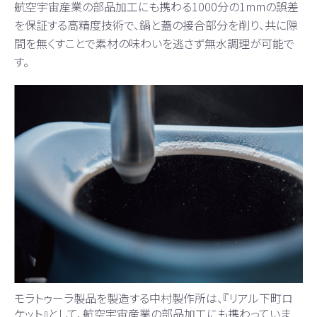
航空宇宙産業の部品加工にも携わる1000分の1mmの誤差
を保証する高精度技術で、鍋と蓋の接合部分を削り、共に隙
間を無くすことで素材の味わいを逃さず無水調理が可能で
す。
モラトゥーラ製品を製造する中村製作所は、『リアル下町ロ
ケット』として、航空宇宙産業の部品加工にも携わっていま