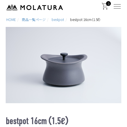
0
HOME
商品一覧ページ
bestpot
bestpot 16cm（1.5ℓ）
bestpot 16cm（1.5ℓ）